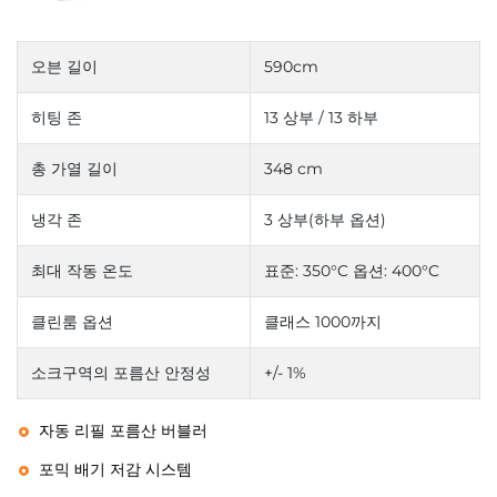
오븐 길이
590cm
히팅 존
13 상부 / 13 하부
총 가열 길이
348 cm
냉각 존
3 상부(하부 옵션)
최대 작동 온도
표준: 350°C 옵션: 400°C
클린룸 옵션
클래스 1000까지
소크구역의 포름산 안정성
+/- 1%
자동 리필 포름산 버블러
포믹 배기 저감 시스템