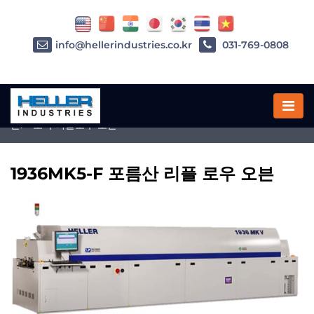
info@hellerindustries.co.kr
031-769-0808
Home
»
플럭스 없는 리플로우 솔더링을 위한 포름산 리플로우 오
븐.
»
포믹 리플로우 오븐
1936MK5-F 포름산 리플 로우 오븐