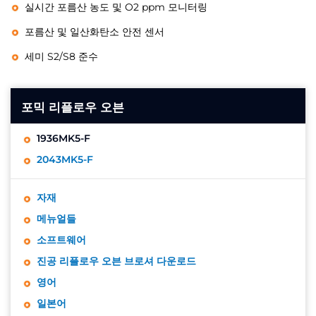
실시간 포름산 농도 및 O2 ppm 모니터링
포름산 및 일산화탄소 안전 센서
세미 S2/S8 준수
포믹 리플로우 오븐
1936MK5-F
2043MK5-F
자재
메뉴얼들
소프트웨어
진공 리플로우 오븐 브로셔 다운로드
영어
일본어