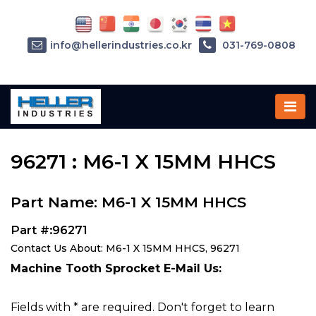
info@hellerindustries.co.kr
031-769-0808
Home
»
Parts
»
96271
96271 : M6-1 X 15MM HHCS
Part Name: M6-1 X 15MM HHCS
Part #:96271
Contact Us About: M6-1 X 15MM HHCS, 96271
Machine Tooth Sprocket E-Mail Us:
Fields with * are required. Don't forget to learn