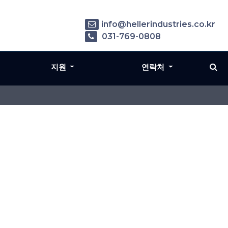
info@hellerindustries.co.kr
031-769-0808
지원
연락처