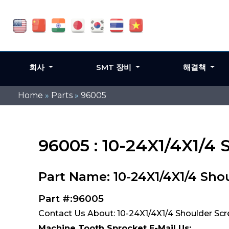
회사
SMT 장비
해결책
Home
»
Parts
»
96005
96005 : 10-24X1/4X1/4
Part Name: 10-24X1/4X1/4 Sho
Part #:96005
Contact Us About: 10-24X1/4X1/4 Shoulder Sc
Machine Tooth Sprocket E-Mail Us: