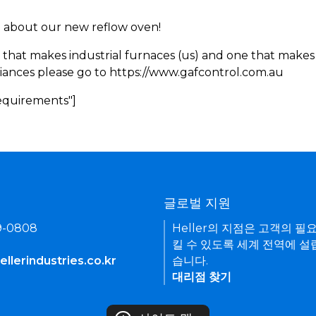
rn about our new reflow oven!
 that makes industrial furnaces (us) and one that makes 
iances please go to https://www.gafcontrol.com.au
Requirements"]
기
글로벌 지원
9-0808
Heller의 지점은 고객의 필
킬 수 있도록 세계 전역에 설
llerindustries.co.kr
습니다.
대리점 찾기