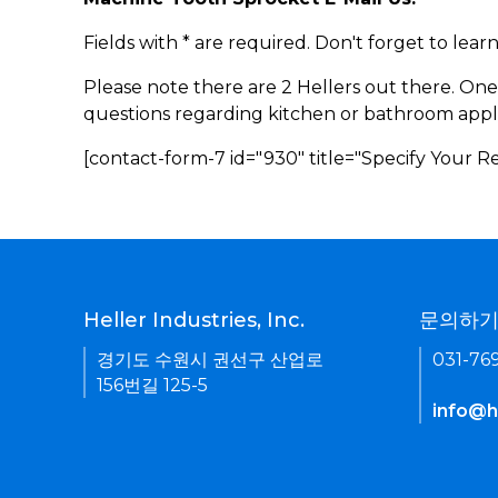
Fields with * are required. Don't forget to lea
Please note there are 2 Hellers out there. One
questions regarding kitchen or bathroom appl
[contact-form-7 id="930" title="Specify Your 
Heller Industries, Inc.
문의하
경기도 수원시 권선구 산업로
031-76
156번길 125-5
info@he