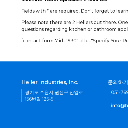
Fields with * are required. Don't forget to lea
Please note there are 2 Hellers out there. One
questions regarding kitchen or bathroom appl
[contact-form-7 id="930" title="Specify Your 
Heller Industries, Inc.
문의하
경기도 수원시 권선구 산업로
031-76
156번길 125-5
info@he