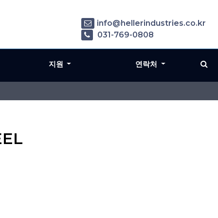
info@hellerindustries.co.kr
031-769-0808
지원
연락처
EEL