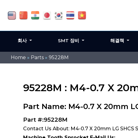
회사
SMT 장비
해결책
Home
»
Parts
»
95228M
95228M : M4-0.7 X 2
Part Name: M4-0.7 X 20mm L
Part #:95228M
Contact Us About: M4-0.7 X 20mm LG SHCS 
Machine Tooth Sprocket E-Mail Us: