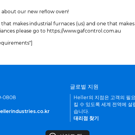
rn about our new reflow oven!
 that makes industrial furnaces (us) and one that makes 
iances please go to https://www.gafcontrol.com.au
Requirements"]
기
글로벌 지원
9-0808
Heller의 지점은 고객의 필
킬 수 있도록 세계 전역에 설
llerindustries.co.kr
습니다.
대리점 찾기