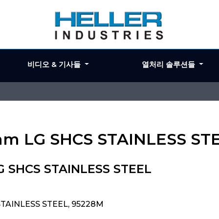
비디오 & 기사들
열처리 솔루션들
0mm LG SHCS STAINLESS ST
G SHCS STAINLESS STEEL
STAINLESS STEEL, 95228M