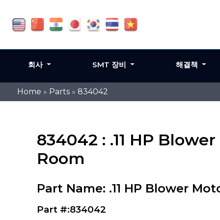
회사
SMT 장비
해결책
Home
»
Parts
»
834042
834042 : .11 HP Blowe
Room
Part Name: .11 HP Blower Mo
Part #:834042