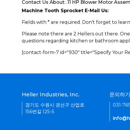
Contact Us About: .11 HP Blower Motor Asse
Machine Tooth Sprocket E-Mail Us:
Fields with * are required. Don't forget to lea
Please note there are 2 Hellers out there. One
questions regarding kitchen or bathroom appl
[contact-form-7 id="930" title="Specify Your 
Heller Industries, Inc.
문의하
경기도 수원시 권선구 산업로
031-76
156번길 125-5
info@he