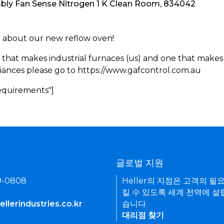
mbly Fan Sense Nitrogen 1 K Clean Room, 834042
rn about our new reflow oven!
 that makes industrial furnaces (us) and one that makes 
iances please go to https://www.gafcontrol.com.au
Requirements"]
기
글로벌 지원
9-0808
Heller의 지점은 고객의 필
킬 수 있도록 세계 전역에 설
llerindustries.co.kr
습니다.
대리점 찾기