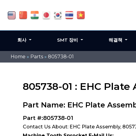
회사
SMT 장비
해결책
Home
»
Parts
»
805738-01
805738-01 : EHC Plate
Part Name: EHC Plate Assemb
Part #:805738-01
Contact Us About: EHC Plate Assembly, 8057
Machine Tooth Sprocket E-Mail Us: