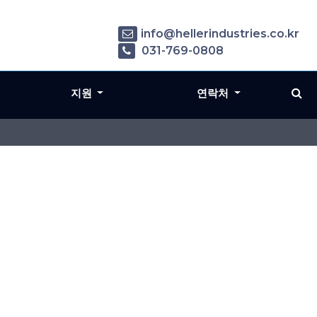
info@hellerindustries.co.kr
031-769-0808
지원
연락처