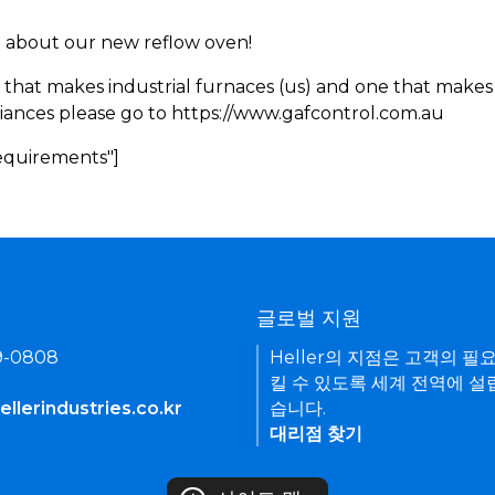
rn about our new reflow oven!
 that makes industrial furnaces (us) and one that makes 
iances please go to https://www.gafcontrol.com.au
Requirements"]
기
글로벌 지원
9-0808
Heller의 지점은 고객의 필
킬 수 있도록 세계 전역에 설
llerindustries.co.kr
습니다.
대리점 찾기