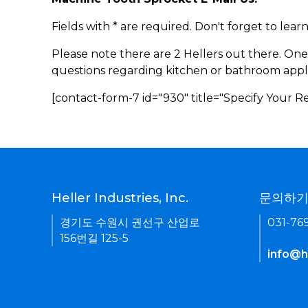
Fields with * are required. Don't forget to lea
Please note there are 2 Hellers out there. One
questions regarding kitchen or bathroom appl
[contact-form-7 id="930" title="Specify Your 
Heller Industries, Inc.
문의하
경기도 수원시 권선구 산업로
031-76
156번길 125-5
info@he