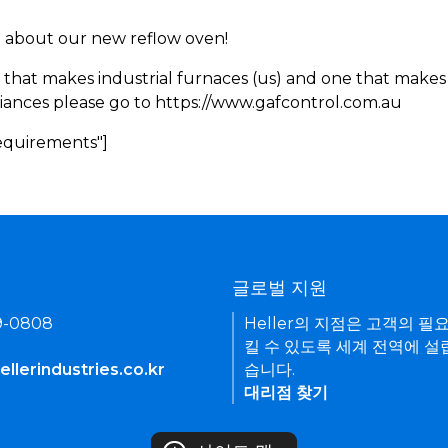
rn about our new reflow oven!
 that makes industrial furnaces (us) and one that makes 
iances please go to https://www.gafcontrol.com.au
Requirements"]
기
글로벌 지원
9-0808
Heller의 지점은 고객의 필
킬 수 있도록 세계 전역에 설
llerindustries.co.kr
습니다.
대리점 찾기