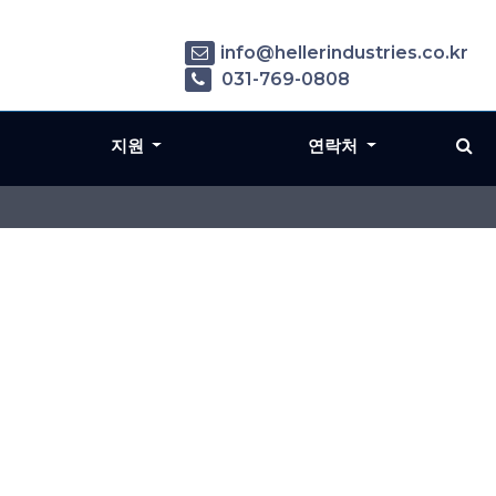
info@hellerindustries.co.kr
031-769-0808
지원
연락처