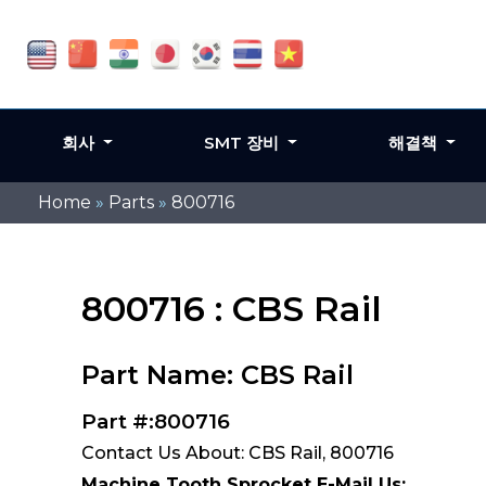
회사
SMT 장비
해결책
Home
»
Parts
»
800716
800716 : CBS Rail
Part Name: CBS Rail
Part #:800716
Contact Us About: CBS Rail, 800716
Machine Tooth Sprocket E-Mail Us: