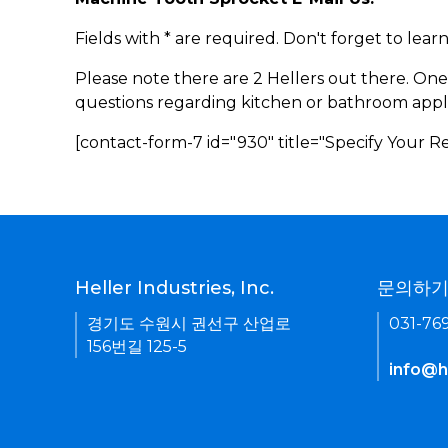
Fields with * are required. Don't forget to lea
Please note there are 2 Hellers out there. One
questions regarding kitchen or bathroom appl
[contact-form-7 id="930" title="Specify Your 
Heller Industries, Inc.
문의하
경기도 수원시 권선구 산업로
031-76
156번길 125-5
info@he