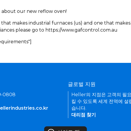
rn about our new reflow oven!
 that makes industrial furnaces (us) and one that makes 
iances please go to https://www.gafcontrol.com.au
Requirements"]
기
글로벌 지원
9-0808
Heller의 지점은 고객의 필
킬 수 있도록 세계 전역에 설
llerindustries.co.kr
습니다.
대리점 찾기