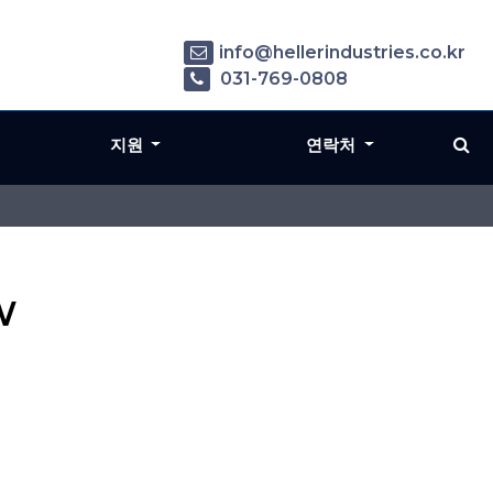
info@hellerindustries.co.kr
031-769-0808
지원
연락처
W