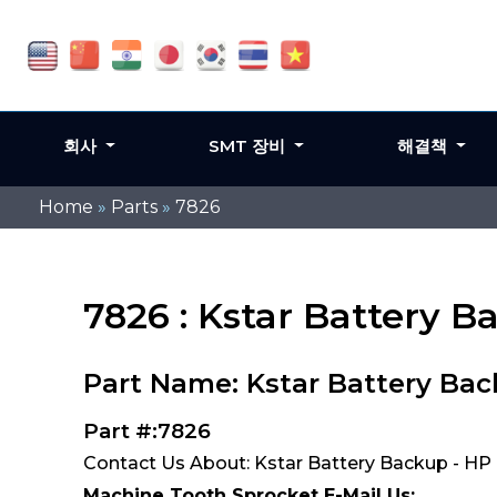
회사
SMT 장비
해결책
Home
»
Parts
»
7826
7826 : Kstar Battery 
Part Name: Kstar Battery Bac
Part #:7826
Contact Us About: Kstar Battery Backup - HP
Machine Tooth Sprocket E-Mail Us: