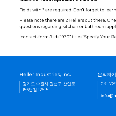
Fields with * are required. Don't forget to lea
Please note there are 2 Hellers out there. One
questions regarding kitchen or bathroom appl
[contact-form-7 id="930" title="Specify Your 
Heller Industries, Inc.
문의하
경기도 수원시 권선구 산업로
031-76
156번길 125-5
info@he