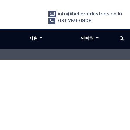
info@hellerindustries.co.kr
031-769-0808
지원
연락처