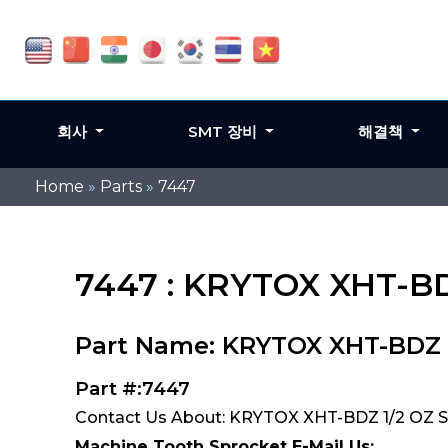
회사
SMT 장비
해결책
Home
»
Parts
»
7447
7447 : KRYTOX XHT-BD
Part Name: KRYTOX XHT-BDZ 
Part #:7447
Contact Us About: KRYTOX XHT-BDZ 1/2 OZ 
Machine Tooth Sprocket E-Mail Us: