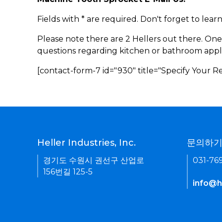
Fields with * are required. Don't forget to lea
Please note there are 2 Hellers out there. One
questions regarding kitchen or bathroom appl
[contact-form-7 id="930" title="Specify Your 
Heller Industries, Inc.
문의하
경기도 수원시 권선구 산업로
031-76
156번길 125-5
info@he