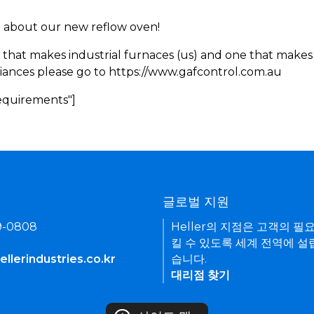
rn about our new reflow oven!
 that makes industrial furnaces (us) and one that makes 
iances please go to https://www.gafcontrol.com.au
Requirements"]
기
글로벌 지원
9-0808
Heller의 지점은 고객의 필
킬 수 있도록 세계 전역에 설
llerindustries.co.kr
습니다.
대리점 찾기