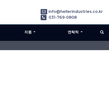
info@hellerindustries.co.kr
031-769-0808
지원
연락처