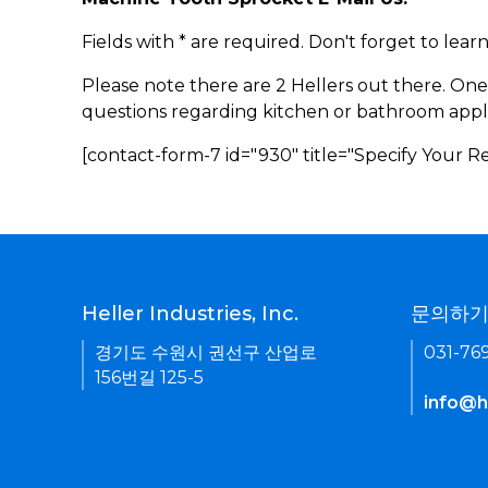
Fields with * are required. Don't forget to lea
Please note there are 2 Hellers out there. One
questions regarding kitchen or bathroom appl
[contact-form-7 id="930" title="Specify Your 
Heller Industries, Inc.
문의하
경기도 수원시 권선구 산업로
031-76
156번길 125-5
info@he