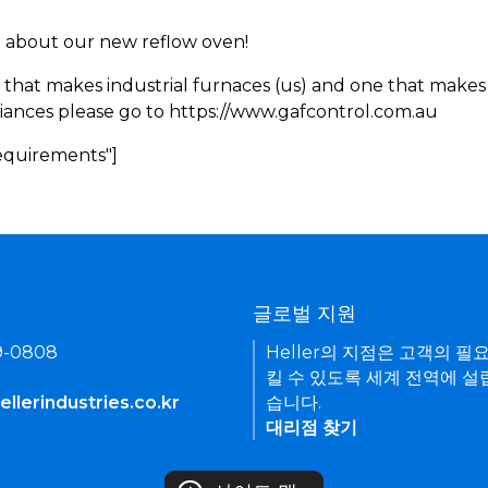
rn about our new reflow oven!
 that makes industrial furnaces (us) and one that makes 
iances please go to https://www.gafcontrol.com.au
Requirements"]
기
글로벌 지원
9-0808
Heller의 지점은 고객의 필
킬 수 있도록 세계 전역에 설
llerindustries.co.kr
습니다.
대리점 찾기