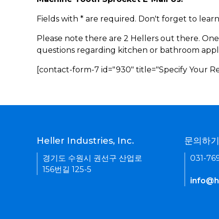
Fields with * are required. Don't forget to lea
Please note there are 2 Hellers out there. One
questions regarding kitchen or bathroom appl
[contact-form-7 id="930" title="Specify Your 
Heller Industries, Inc.
문의하
경기도 수원시 권선구 산업로
031-76
156번길 125-5
info@he