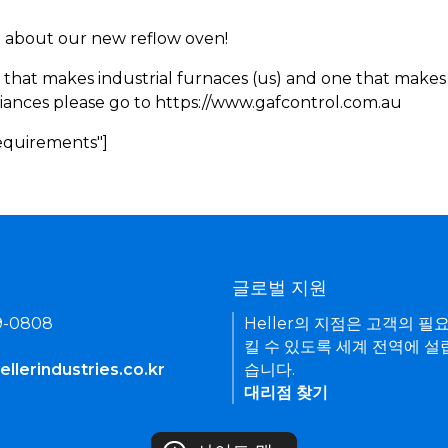
rn about our new reflow oven!
 that makes industrial furnaces (us) and one that makes 
iances please go to https://www.gafcontrol.com.au
Requirements"]
기
글로벌 지원
9-0808
Heller의 지점은 고객의 필
킬 수 있도록 세계 전역에 설
llerindustries.co.kr
습니다.
대리점 찾기