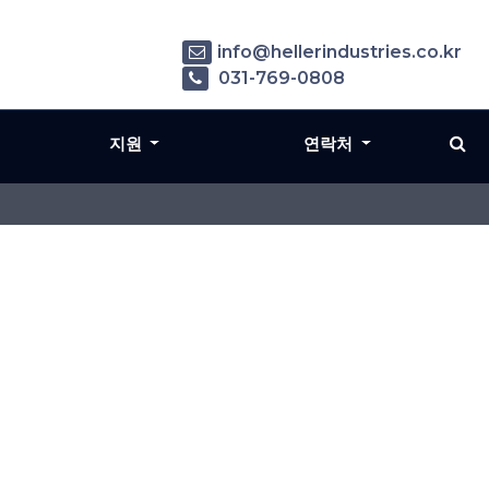
info@hellerindustries.co.kr
031-769-0808
지원
연락처