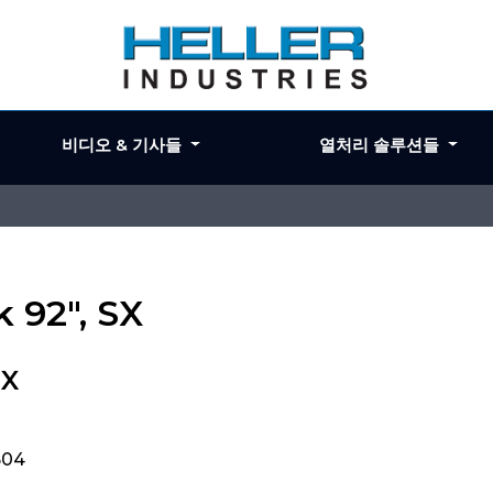
비디오 & 기사들
열처리 솔루션들
k 92", SX
SX
504