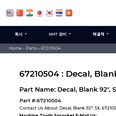
회사
SMT 장비
해결책
Home
»
Parts
»
67210504
67210504 : Decal, Blan
Part Name: Decal, Blank 92", 
Part #:67210504
Contact Us About: Decal, Blank 92", SX, 67210
Machine Tooth Sprocket E-Mail Us: