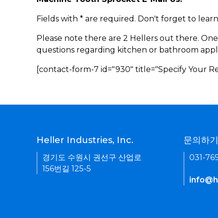
Fields with * are required. Don't forget to lea
Please note there are 2 Hellers out there. One
questions regarding kitchen or bathroom appl
[contact-form-7 id="930" title="Specify Your 
Heller Industries, Inc.
문의하
경기도 수원시 권선구 산업로
031-76
156번길 125-5
info@he