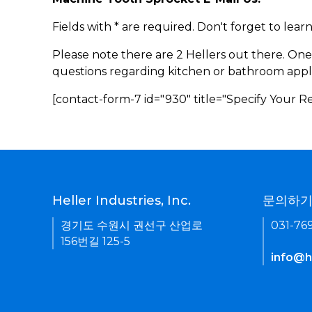
Fields with * are required. Don't forget to lea
Please note there are 2 Hellers out there. One
questions regarding kitchen or bathroom appl
[contact-form-7 id="930" title="Specify Your 
Heller Industries, Inc.
문의하
경기도 수원시 권선구 산업로
031-76
156번길 125-5
info@he