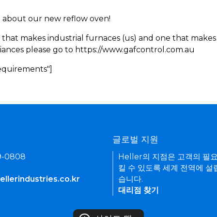
rn about our new reflow oven!
 that makes industrial furnaces (us) and one that makes 
iances please go to https://www.gafcontrol.com.au
Requirements"]
기
글로벌 지원
9-0808
Heller의 지점은 고객의 필
킬 수 있도록 세계 전역에 설
llerindustries.co.kr
습니다.
대리점 찾기