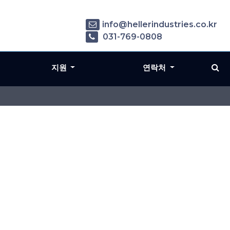
info@hellerindustries.co.kr
031-769-0808
지원
연락처