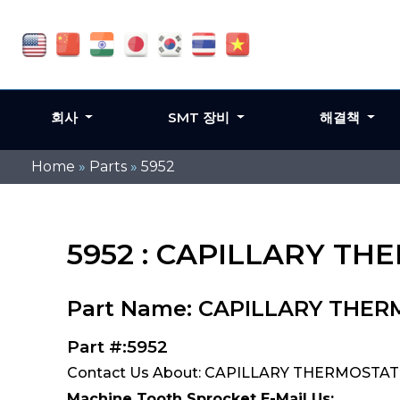
회사
SMT 장비
해결책
Home
»
Parts
»
5952
5952 : CAPILLARY TH
Part Name: CAPILLARY THER
Part #:5952
Contact Us About: CAPILLARY THERMOSTAT S
Machine Tooth Sprocket E-Mail Us: