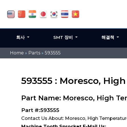
회사
SMT 장비
해결책
Home
»
Parts
»
593555
593555 : Moresco, Hig
Part Name: Moresco, High Te
Part #:593555
Contact Us About: Moresco, High Temperature
Machine Tooth Sprocket E-Mail Us: