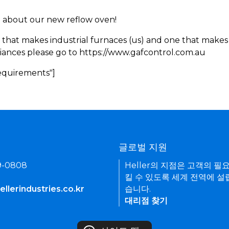
rn about our new reflow oven!
 that makes industrial furnaces (us) and one that makes 
iances please go to https://www.gafcontrol.com.au
Requirements"]
기
글로벌 지원
9-0808
Heller의 지점은 고객의 필
킬 수 있도록 세계 전역에 설
llerindustries.co.kr
습니다.
대리점 찾기