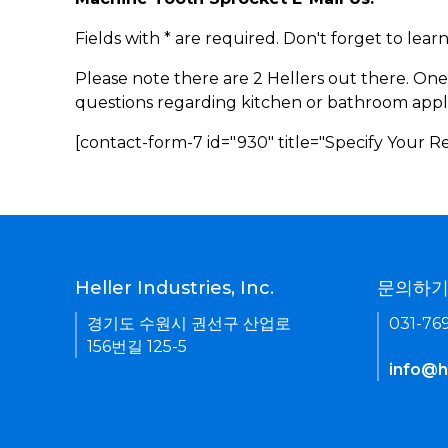
Fields with * are required. Don't forget to lea
Please note there are 2 Hellers out there. One
questions regarding kitchen or bathroom appl
[contact-form-7 id="930" title="Specify Your 
Heller Industries, Inc.
문의하
경기도 수원시 권선구 산업로
031-76
156번길 125-5
info@he