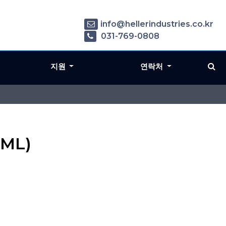
info@hellerindustries.co.kr
031-769-0808
지원
연락처
0ML)