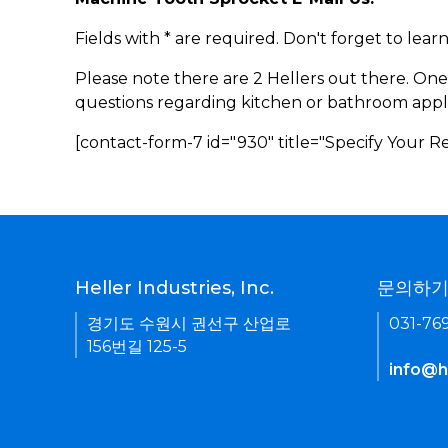
Fields with * are required. Don't forget to lea
Please note there are 2 Hellers out there. One
questions regarding kitchen or bathroom appl
[contact-form-7 id="930" title="Specify Your 
Heller Industries, Inc.
문의하
경기도 수원시 권선구 산업로
031-76
156번길 125-5
info@he