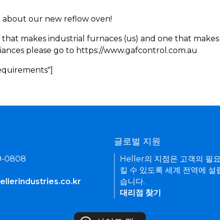
rn about our new reflow oven!
 that makes industrial furnaces (us) and one that makes 
iances please go to https://www.gafcontrol.com.au
Requirements"]
기
글로벌 지원
9-0808
Heller의 지점은 고객의 필
킬 수 있도록 세계 전역에 설
llerindustries.co.kr
습니다.
대리점 찾기