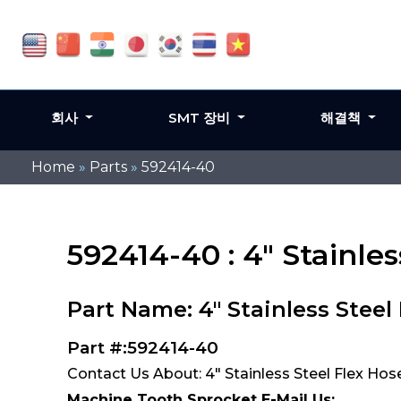
회사
SMT 장비
해결책
Home
»
Parts
»
592414-40
592414-40 : 4" Stainl
Part Name: 4" Stainless Stee
Part #:592414-40
Contact Us About: 4" Stainless Steel Flex Ho
Machine Tooth Sprocket E-Mail Us: