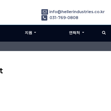
info@hellerindustries.co.kr
031-769-0808
지원
연락처
t