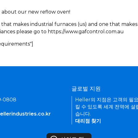
rn about our new reflow oven!
 that makes industrial furnaces (us) and one that makes 
iances please go to https://www.gafcontrol.com.au
Requirements"]
기
글로벌 지원
9-0808
Heller의 지점은 고객의 필
킬 수 있도록 세계 전역에 설
llerindustries.co.kr
습니다.
대리점 찾기