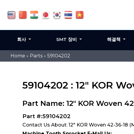
회사
SMT 장비
해결책
Home
»
Parts
»
59104202
59104202 : 12" KOR Wo
Part Name: 12" KOR Woven 42
Part #:59104202
Contact Us About: 12" KOR Woven 42-36-18 (
Machine Tooth Sprocket E-Mail Us: