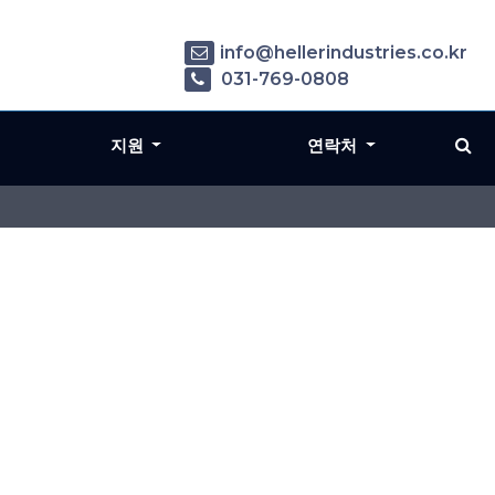
info@hellerindustries.co.kr
031-769-0808
지원
연락처