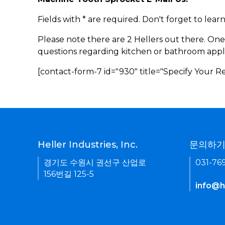
Fields with * are required. Don't forget to lea
Please note there are 2 Hellers out there. One
questions regarding kitchen or bathroom appl
[contact-form-7 id="930" title="Specify Your 
Heller Industries, Inc.
문의하
경기도 수원시 권선구 산업로
031-76
156번길 125-5
info@he