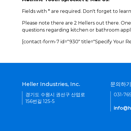
Fields with * are required. Don't forget to lea
Please note there are 2 Hellers out there. One
questions regarding kitchen or bathroom appl
[contact-form-7 id="930" title="Specify Your 
Heller Industries, Inc.
문의하
경기도 수원시 권선구 산업로
031-76
156번길 125-5
info@he