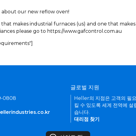
rn about our new reflow oven!
 that makes industrial furnaces (us) and one that makes 
iances please go to https://www.gafcontrol.com.au
Requirements"]
기
글로벌 지원
9-0808
Heller의 지점은 고객의 필
킬 수 있도록 세계 전역에 설
llerindustries.co.kr
습니다.
대리점 찾기