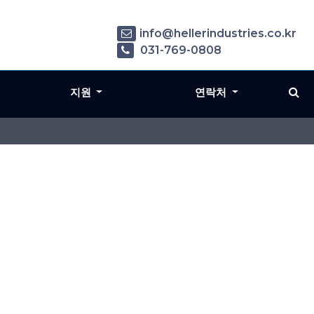
info@hellerindustries.co.kr
031-769-0808
지원
연락처