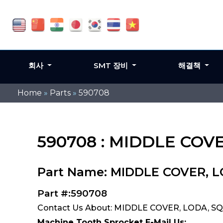
회사
SMT 장비
해결책
Home
»
Parts
»
590708
590708 : MIDDLE COV
Part Name: MIDDLE COVER, 
Part #:590708
Contact Us About: MIDDLE COVER, LODA, S
Machine Tooth Sprocket E-Mail Us: