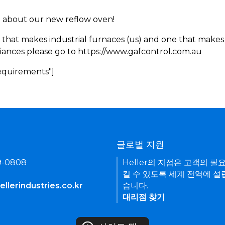
rn about our new reflow oven!
 that makes industrial furnaces (us) and one that makes 
iances please go to https://www.gafcontrol.com.au
Requirements"]
기
글로벌 지원
9-0808
Heller의 지점은 고객의 필
킬 수 있도록 세계 전역에 설
llerindustries.co.kr
습니다.
대리점 찾기