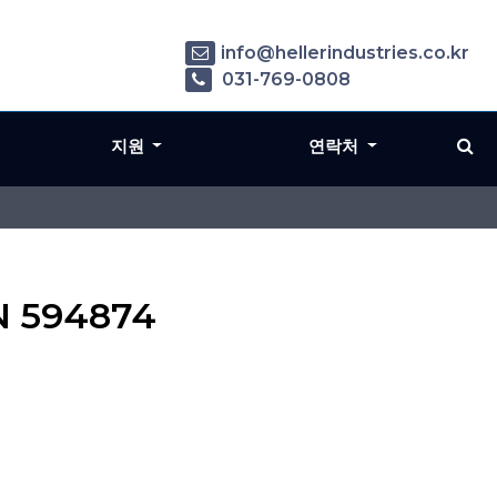
info@hellerindustries.co.kr
031-769-0808
지원
연락처
/N 594874