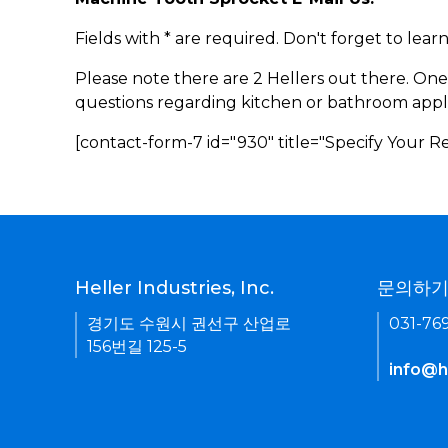
Fields with * are required. Don't forget to lea
Please note there are 2 Hellers out there. One
questions regarding kitchen or bathroom appl
[contact-form-7 id="930" title="Specify Your 
Heller Industries, Inc.
문의하
경기도 수원시 권선구 산업로
031-76
156번길 125-5
info@he