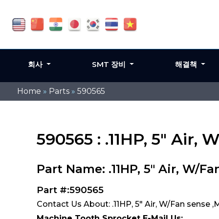
회사
SMT 장비
해결책
Home
»
Parts
»
590565
590565 : .11HP, 5" Air
Part Name: .11HP, 5" Air, W/F
Part #:590565
Contact Us About: .11HP, 5" Air, W/Fan sense 
Machine Tooth Sprocket E-Mail Us: