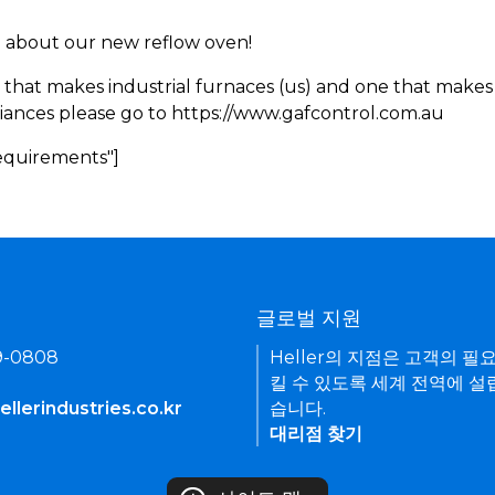
rn about our new reflow oven!
 that makes industrial furnaces (us) and one that makes 
iances please go to https://www.gafcontrol.com.au
Requirements"]
기
글로벌 지원
9-0808
Heller의 지점은 고객의 필
킬 수 있도록 세계 전역에 설
llerindustries.co.kr
습니다.
대리점 찾기