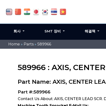
회사
SMT 장비
해결책
Home
»
Parts
»
589966
589966 : AXIS, CENTER
Part Name: AXIS, CENTER LEA
Part #:589966
Contact Us About: AXIS, CENTER LEAD SCR. D
Machine Tooth Sprocket E-Mail Us: