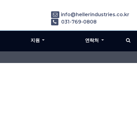
info@hellerindustries.co.kr
031-769-0808
지원
연락처