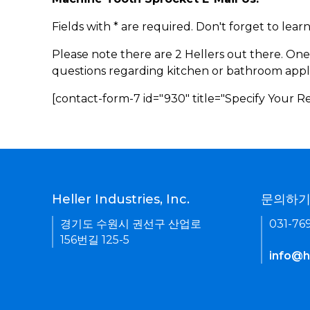
Fields with * are required. Don't forget to lea
Please note there are 2 Hellers out there. One
questions regarding kitchen or bathroom appl
[contact-form-7 id="930" title="Specify Your 
Heller Industries, Inc.
문의하
경기도 수원시 권선구 산업로
031-76
156번길 125-5
info@he