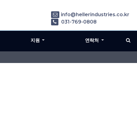
info@hellerindustries.co.kr
031-769-0808
지원
연락처