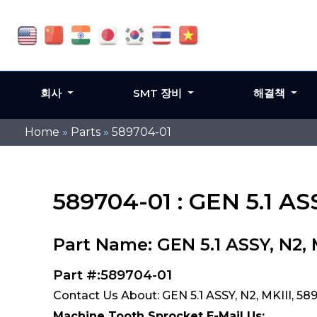
회사
SMT 장비
해결책
Home
»
Parts
»
589704-01
589704-01 : GEN 5.1 ASS
Part Name: GEN 5.1 ASSY, N2, 
Part #:589704-01
Contact Us About: GEN 5.1 ASSY, N2, MKIII, 58
Machine Tooth Sprocket E-Mail Us: