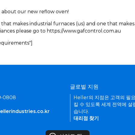
rn about our new reflow oven!
 that makes industrial furnaces (us) and one that makes 
iances please go to https://www.gafcontrol.com.au
Requirements"]
기
글로벌 지원
9-0808
Heller의 지점은 고객의 필
킬 수 있도록 세계 전역에 설
llerindustries.co.kr
습니다.
대리점 찾기