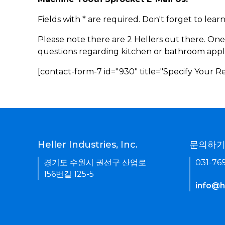
Fields with * are required. Don't forget to lea
Please note there are 2 Hellers out there. One
questions regarding kitchen or bathroom appl
[contact-form-7 id="930" title="Specify Your 
Heller Industries, Inc.
문의하
경기도 수원시 권선구 산업로
031-76
156번길 125-5
info@he