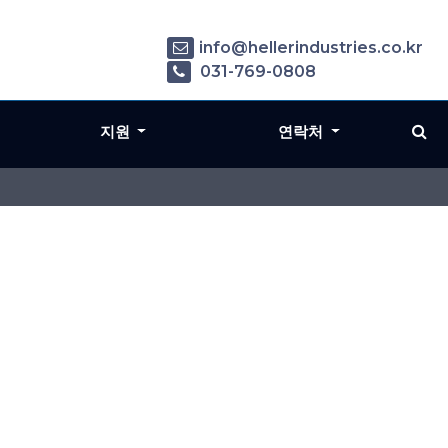
info@hellerindustries.co.kr
031-769-0808
지원
연락처