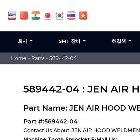
회사
SMT 장비
해결책
Home
»
Parts
»
589442-04
589442-04 : JEN AI
Part Name: JEN AIR HOOD W
Part #:589442-04
Contact Us About: JEN AIR HOOD WELDMENT
Machine Tooth Sprocket E-Mail Us: