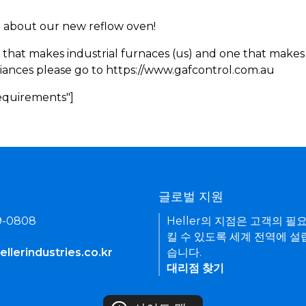
rn about our new reflow oven!
 that makes industrial furnaces (us) and one that makes 
iances please go to https://www.gafcontrol.com.au
Requirements"]
기
글로벌 지원
9-0808
Heller의 지점은 고객의 필
킬 수 있도록 세계 전역에 설
llerindustries.co.kr
습니다.
대리점 찾기