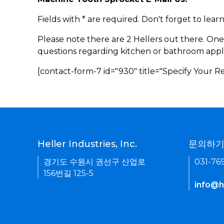
Fields with * are required. Don't forget to lea
Please note there are 2 Hellers out there. One
questions regarding kitchen or bathroom appl
[contact-form-7 id="930" title="Specify Your 
Heller Industries, Inc.
문의하
경기도 수원시 권선구 산업로
031-76
156번길 125-5
info@he