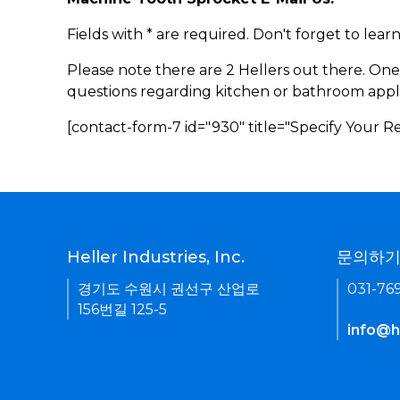
Fields with * are required. Don't forget to lea
Please note there are 2 Hellers out there. One
questions regarding kitchen or bathroom appl
[contact-form-7 id="930" title="Specify Your 
Heller Industries, Inc.
문의하
경기도 수원시 권선구 산업로
031-76
156번길 125-5
info@he