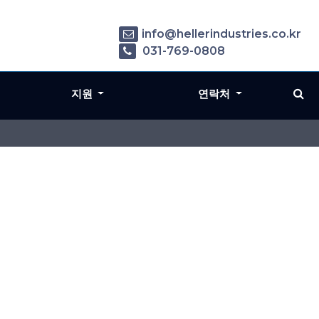
info@hellerindustries.co.kr
031-769-0808
지원
연락처