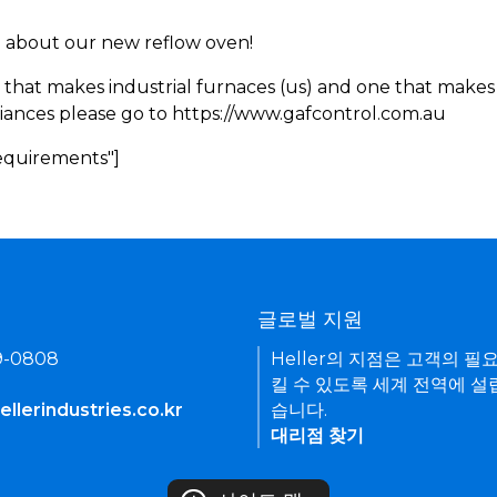
rn about our new reflow oven!
 that makes industrial furnaces (us) and one that makes 
iances please go to https://www.gafcontrol.com.au
Requirements"]
기
글로벌 지원
9-0808
Heller의 지점은 고객의 필
킬 수 있도록 세계 전역에 설
llerindustries.co.kr
습니다.
대리점 찾기