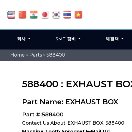
회사
SMT 장비
해결책
Home
»
Parts
»
588400
588400 : EXHAUST BO
Part Name: EXHAUST BOX
Part #:588400
Contact Us About: EXHAUST BOX, 588400
Machine Tooth Sprocket E-Mail Us: