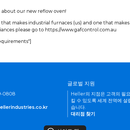
rn about our new reflow oven!
 that makes industrial furnaces (us) and one that makes 
iances please go to https://www.gafcontrol.com.au
Requirements"]
기
글로벌 지원
9-0808
Heller의 지점은 고객의 필
킬 수 있도록 세계 전역에 설
llerindustries.co.kr
습니다.
대리점 찾기