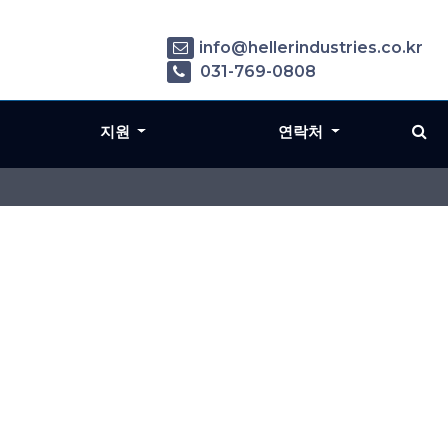
info@hellerindustries.co.kr
031-769-0808
지원
연락처