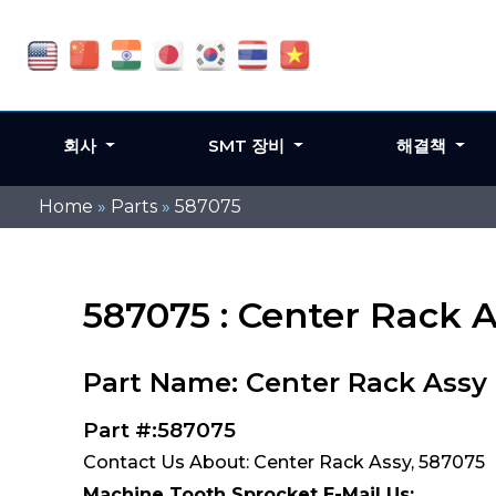
회사
SMT 장비
해결책
Home
»
Parts
»
587075
587075 : Center Rack 
Part Name: Center Rack Assy
Part #:587075
Contact Us About: Center Rack Assy, 587075
Machine Tooth Sprocket E-Mail Us: