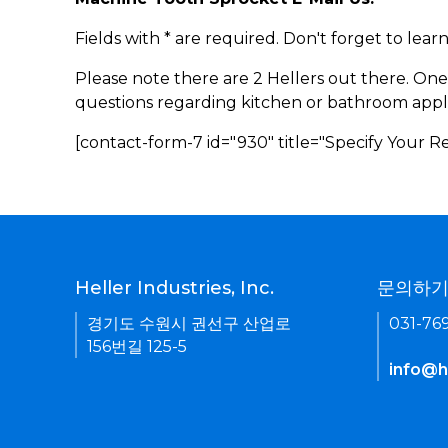
Fields with * are required. Don't forget to lea
Please note there are 2 Hellers out there. One
questions regarding kitchen or bathroom appl
[contact-form-7 id="930" title="Specify Your 
Heller Industries, Inc.
문의하
경기도 수원시 권선구 산업로
031-76
156번길 125-5
info@he