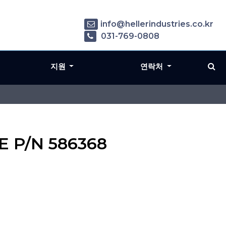
info@hellerindustries.co.kr
031-769-0808
지원
연락처
E P/N 586368