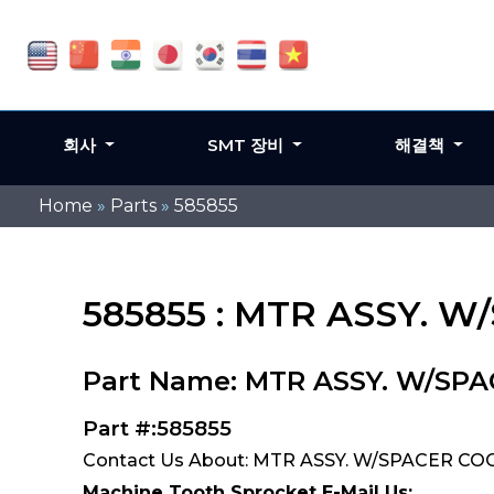
회사
SMT 장비
해결책
Home
»
Parts
»
585855
585855 : MTR ASSY. W
Part Name: MTR ASSY. W/SPA
Part #:585855
Contact Us About: MTR ASSY. W/SPACER COO
Machine Tooth Sprocket E-Mail Us: