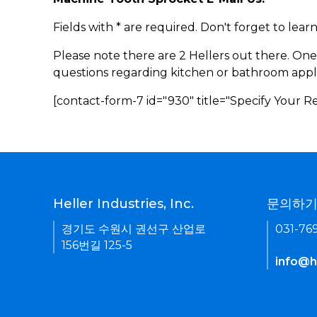
Fields with * are required. Don't forget to lea
Please note there are 2 Hellers out there. One
questions regarding kitchen or bathroom appl
[contact-form-7 id="930" title="Specify Your 
Heller Industries, Inc.
문의하
경기도 수원시 권선구 산업로
031-76
156번길 125-5
info@he