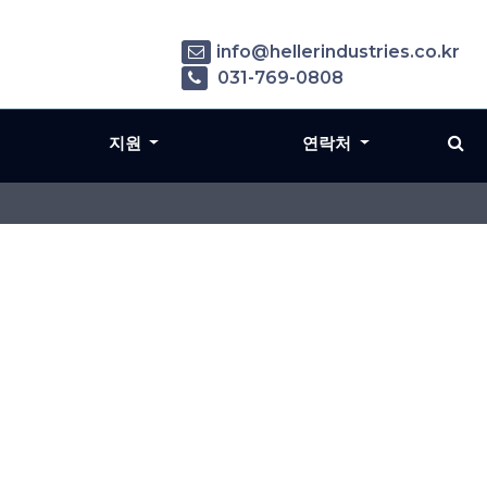
info@hellerindustries.co.kr
031-769-0808
지원
연락처