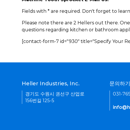
Fields with * are required. Don't forget to lea
Please note there are 2 Hellers out there. One
questions regarding kitchen or bathroom appl
[contact-form-7 id="930" title="Specify Your 
Heller Industries, Inc.
문의하
경기도 수원시 권선구 산업로
031-76
156번길 125-5
info@he