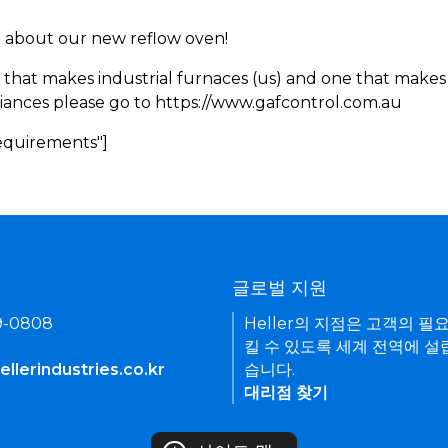
rn about our new reflow oven!
 that makes industrial furnaces (us) and one that makes 
iances please go to https://www.gafcontrol.com.au
Requirements"]
기
글로벌 지원
9-0808
Heller의 지점은 고객의 필
킬 수 있도록 세계 전역에 설
llerindustries.co.kr
습니다.
대리점 찾기