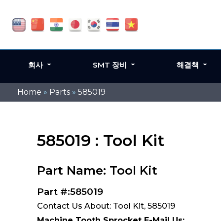
회사
SMT 장비
해결책
Home
»
Parts
»
585019
585019 : Tool Kit
Part Name: Tool Kit
Part #:585019
Contact Us About: Tool Kit, 585019
Machine Tooth Sprocket E-Mail Us: