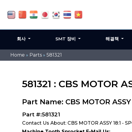
회사
SMT 장비
해결책
Home
»
Parts
»
581321
581321 : CBS MOTOR AS
Part Name: CBS MOTOR ASSY 1
Part #:581321
Contact Us About: CBS MOTOR ASSY 18:1 - SP
Machine Tooth Sprocket E-Mail Us: