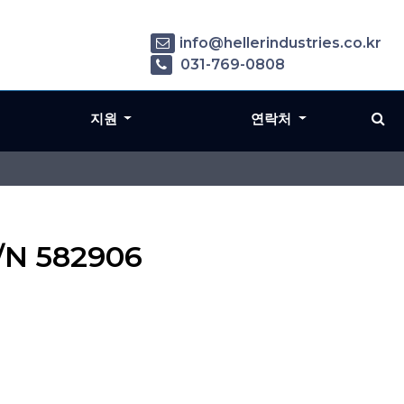
info@hellerindustries.co.kr
031-769-0808
지원
연락처
P/N 582906