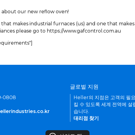
rn about our new reflow oven!
 that makes industrial furnaces (us) and one that makes 
iances please go to https://www.gafcontrol.com.au
Requirements"]
기
글로벌 지원
9-0808
Heller의 지점은 고객의 필
킬 수 있도록 세계 전역에 설
llerindustries.co.kr
습니다.
대리점 찾기