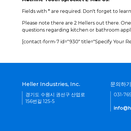
Fields with * are required. Don't forget to lea
Please note there are 2 Hellers out there. One
questions regarding kitchen or bathroom appl
[contact-form-7 id="930" title="Specify Your 
Heller Industries, Inc.
문의하
경기도 수원시 권선구 산업로
031-76
156번길 125-5
info@he