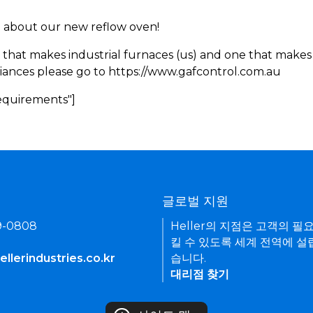
rn about our new reflow oven!
 that makes industrial furnaces (us) and one that makes 
iances please go to https://www.gafcontrol.com.au
Requirements"]
기
글로벌 지원
9-0808
Heller의 지점은 고객의 필
킬 수 있도록 세계 전역에 설
llerindustries.co.kr
습니다.
대리점 찾기