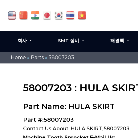
회사
SMT 장비
해결책
Home
»
Parts
»
58007203
58007203 : HULA SKIR
Part Name: HULA SKIRT
Part #:58007203
Contact Us About: HULA SKIRT, 58007203
Machine Tooth Sprocket E-Mail Us: