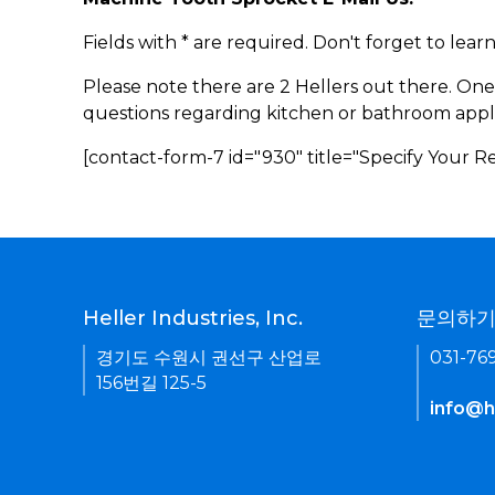
Fields with * are required. Don't forget to lea
Please note there are 2 Hellers out there. One
questions regarding kitchen or bathroom appl
[contact-form-7 id="930" title="Specify Your 
Heller Industries, Inc.
문의하
경기도 수원시 권선구 산업로
031-76
156번길 125-5
info@he