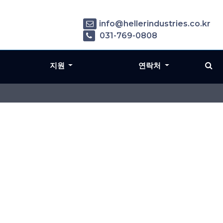
info@hellerindustries.co.kr
031-769-0808
지원
연락처