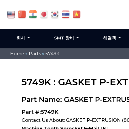
회사
SMT 장비
해결책
Home
»
Parts
»
5749K
5749K : GASKET P-EXT
Part Name: GASKET P-EXTRUS
Part #:5749K
Contact Us About: GASKET P-EXTRUSION (80
Machine Tooth Sprocket E-Mail Us: