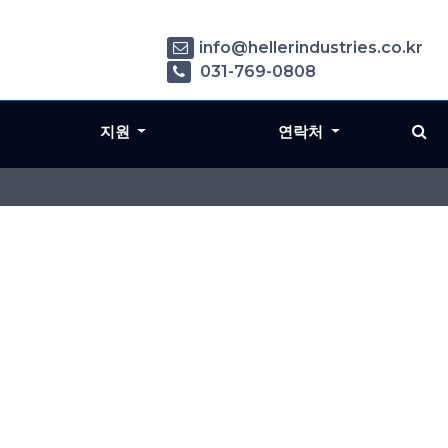
info@hellerindustries.co.kr
031-769-0808
지원
연락처