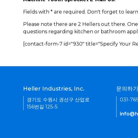
Fields with * are required. Don't forget to lea
Please note there are 2 Hellers out there. One
questions regarding kitchen or bathroom appl
[contact-form-7 id="930" title="Specify Your 
Heller Industries, Inc.
문의하
경기도 수원시 권선구 산업로
031-76
156번길 125-5
info@he