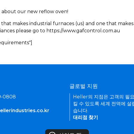
rn about our new reflow oven!
 that makes industrial furnaces (us) and one that makes 
iances please go to https://www.gafcontrol.com.au
Requirements"]
기
글로벌 지원
9-0808
Heller의 지점은 고객의 필
킬 수 있도록 세계 전역에 설
llerindustries.co.kr
습니다.
대리점 찾기