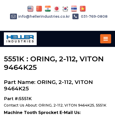
info@hellerindustries.co.kr
031-769-0808
Home
»
Parts
»
5551K
5551K : ORING, 2-112, VITON
9464K25
Part Name: ORING, 2-112, VITON
9464K25
Part #:5551K
Contact Us About: ORING, 2-112, VITON 9464K25, 5551K
Machine Tooth Sprocket E-Mail Us: