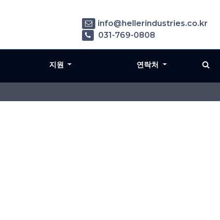
info@hellerindustries.co.kr
031-769-0808
지원
연락처