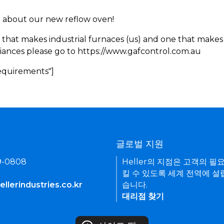
rn about our new reflow oven!
 that makes industrial furnaces (us) and one that makes 
iances please go to https://www.gafcontrol.com.au
Requirements"]
기
글로벌 지원
9-0808
Heller의 지점은 고객의 필
킬 수 있도록 세계 전역에 설
llerindustries.co.kr
습니다.
대리점 찾기