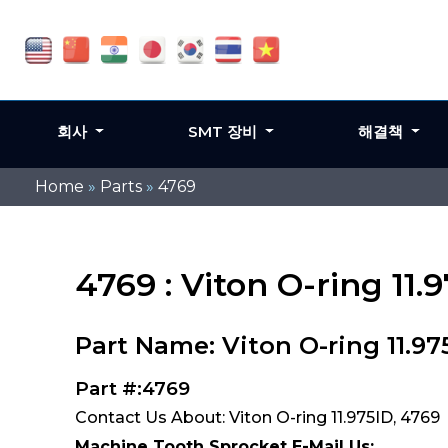
회사
SMT 장비
해결책
Home
»
Parts
»
4769
4769 : Viton O-ring 11.
Part Name: Viton O-ring 11.97
Part #:4769
Contact Us About: Viton O-ring 11.975ID, 4769
Machine Tooth Sprocket E-Mail Us: