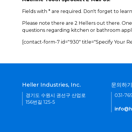
Fields with * are required. Don't forget to lea
Please note there are 2 Hellers out there. One
questions regarding kitchen or bathroom appl
[contact-form-7 id="930" title="Specify Your 
Heller Industries, Inc.
문의하
경기도 수원시 권선구 산업로
031-76
156번길 125-5
info@he