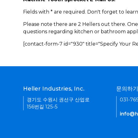
Fields with * are required. Don't forget to lea
Please note there are 2 Hellers out there. One
questions regarding kitchen or bathroom appl
[contact-form-7 id="930" title="Specify Your 
Heller Industries, Inc.
문의하
경기도 수원시 권선구 산업로
031-76
156번길 125-5
info@he