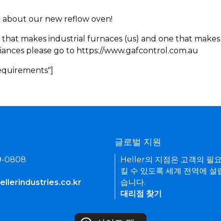
rn about our new reflow oven!
 that makes industrial furnaces (us) and one that makes 
iances please go to https://www.gafcontrol.com.au
Requirements"]
기
글로벌 지원
9-0808
Heller의 지점은 고객의 필
킬 수 있도록 세계 전역에 설
llerindustries.co.kr
습니다.
대리점 찾기