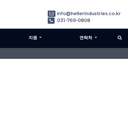
info@hellerindustries.co.kr
031-769-0808
지원
연락처