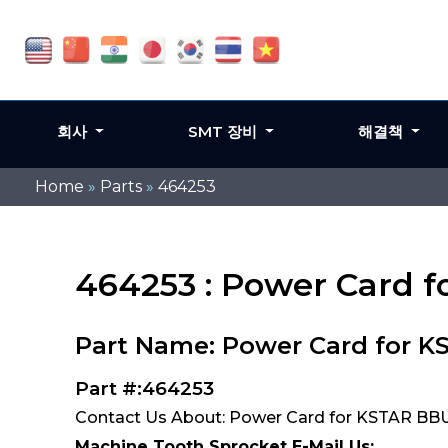
회사
SMT 장비
해결책
Home
»
Parts
»
464253
464253 : Power Card 
Part Name: Power Card for K
Part #:464253
Contact Us About: Power Card for KSTAR BBU
Machine Tooth Sprocket E-Mail Us: