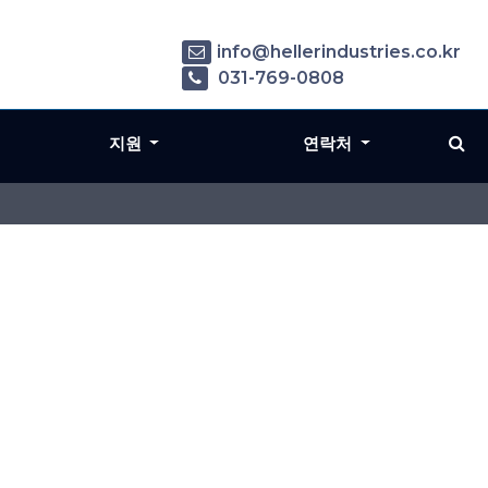
info@hellerindustries.co.kr
031-769-0808
지원
연락처