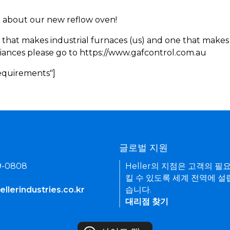
rn about our new reflow oven!
 that makes industrial furnaces (us) and one that makes 
iances please go to https://www.gafcontrol.com.au
Requirements"]
기
글로벌 지원
9-0808
Heller의 지점은 고객의 필
킬 수 있도록 세계 전역에 설
llerindustries.co.kr
습니다.
대리점 찾기