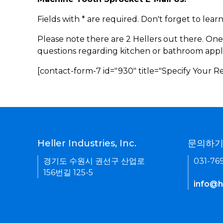
Fields with * are required. Don't forget to lea
Please note there are 2 Hellers out there. One
questions regarding kitchen or bathroom appl
[contact-form-7 id="930" title="Specify Your 
Heller Industries, Inc.
문의하
경기도 수원시 권선구 산업로
031-76
156번길 125-5
info@he