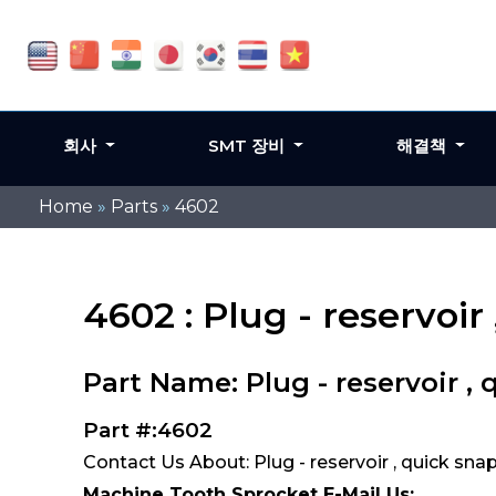
회사
SMT 장비
해결책
Home
»
Parts
»
4602
4602 : Plug - reservoir
Part Name: Plug - reservoir ,
Part #:4602
Contact Us About: Plug - reservoir , quick sna
Machine Tooth Sprocket E-Mail Us: