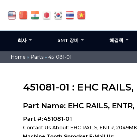
회사
SMT 장비
해결책
Home
»
Parts
»
451081-01
451081-01 : EHC RAILS
Part Name: EHC RAILS, ENTR
Part #:451081-01
Contact Us About: EHC RAILS, ENTR, 2049MK5
Machine Tooth Sprocket E-Mail Us: