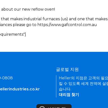
rn about our new reflow oven!
 that makes industrial furnaces (us) and one that makes 
iances please go to https://www.gafcontrol.com.au
Requirements"]
기
글로벌 지원
9-0808
Heller의 지점은 고객의 필
킬 수 있도록 세계 전역에 설
llerindustries.co.kr
습니다.
대리점 찾기