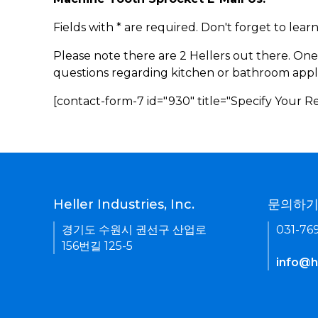
Fields with * are required. Don't forget to lea
Please note there are 2 Hellers out there. One
questions regarding kitchen or bathroom appl
[contact-form-7 id="930" title="Specify Your 
Heller Industries, Inc.
문의하
경기도 수원시 권선구 산업로
031-76
156번길 125-5
info@he