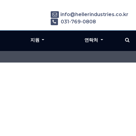
info@hellerindustries.co.kr
031-769-0808
지원
연락처