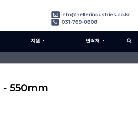
info@hellerindustries.co.kr
031-769-0808
지원
연락처
E - 550mm