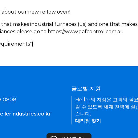
rn about our new reflow oven!
 that makes industrial furnaces (us) and one that makes 
iances please go to https://www.gafcontrol.com.au
Requirements"]
기
글로벌 지원
9-0808
Heller의 지점은 고객의 필
킬 수 있도록 세계 전역에 설
llerindustries.co.kr
습니다.
대리점 찾기