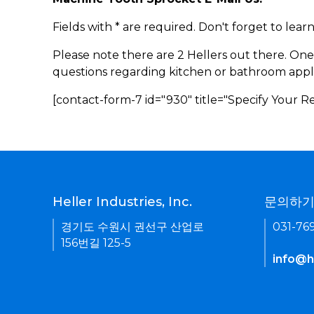
Fields with * are required. Don't forget to lea
Please note there are 2 Hellers out there. One
questions regarding kitchen or bathroom appl
[contact-form-7 id="930" title="Specify Your 
Heller Industries, Inc.
문의하
경기도 수원시 권선구 산업로
031-76
156번길 125-5
info@he