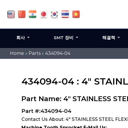
회사
SMT 장비
해결책
Home
»
Parts
»
434094-04
434094-04 : 4" STAI
Part Name: 4" STAINLESS ST
Part #:434094-04
Contact Us About: 4" STAINLESS STEEL FLE
Machine Tooth Sprocket E-Mail Us: