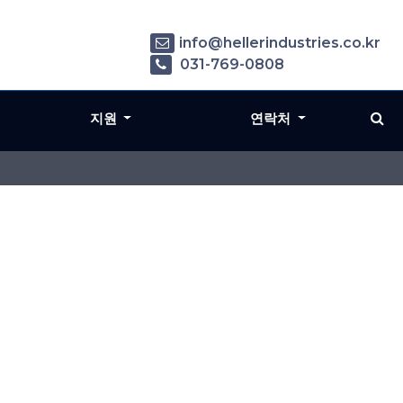
info@hellerindustries.co.kr
031-769-0808
지원
연락처