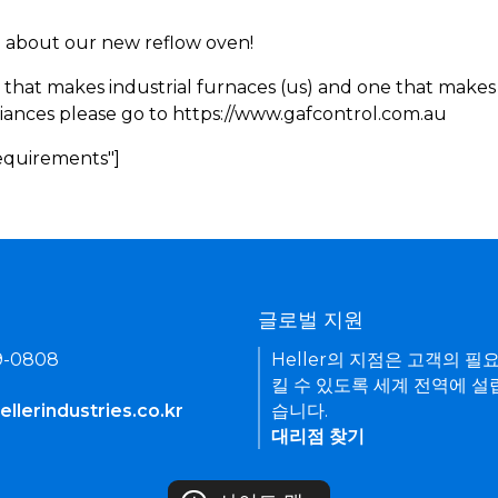
rn about our new reflow oven!
 that makes industrial furnaces (us) and one that makes 
iances please go to https://www.gafcontrol.com.au
Requirements"]
기
글로벌 지원
9-0808
Heller의 지점은 고객의 필
킬 수 있도록 세계 전역에 설
llerindustries.co.kr
습니다.
대리점 찾기