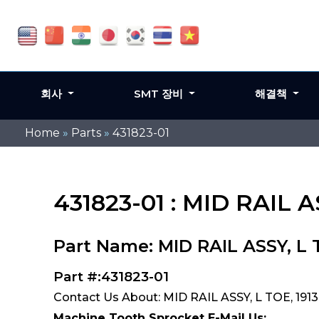
회사
SMT 장비
해결책
Home
»
Parts
»
431823-01
431823-01 : MID RAIL 
Part Name: MID RAIL ASSY, L
Part #:431823-01
Contact Us About: MID RAIL ASSY, L TOE, 19
Machine Tooth Sprocket E-Mail Us: