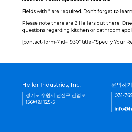
Fields with * are required. Don't forget to lea
Please note there are 2 Hellers out there. One
questions regarding kitchen or bathroom appl
[contact-form-7 id="930" title="Specify Your 
Heller Industries, Inc.
문의하
경기도 수원시 권선구 산업로
031-76
156번길 125-5
info@he