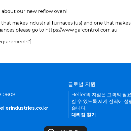
rn about our new reflow oven!
 that makes industrial furnaces (us) and one that makes 
iances please go to https://www.gafcontrol.com.au
Requirements"]
기
글로벌 지원
9-0808
Heller의 지점은 고객의 필
킬 수 있도록 세계 전역에 설
llerindustries.co.kr
습니다.
대리점 찾기