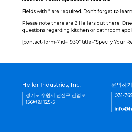
Fields with * are required. Don't forget to lea
Please note there are 2 Hellers out there. One
questions regarding kitchen or bathroom appl
[contact-form-7 id="930" title="Specify Your 
Heller Industries, Inc.
문의하
경기도 수원시 권선구 산업로
031-76
156번길 125-5
info@he