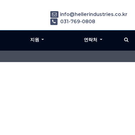
info@hellerindustries.co.kr
031-769-0808
지원
연락처