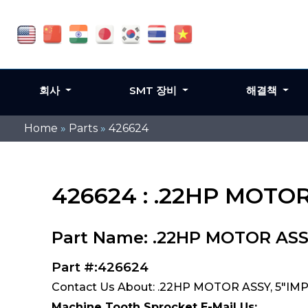
회사
SMT 장비
해결책
Home
»
Parts
»
426624
426624 : .22HP MOTOR 
Part Name: .22HP MOTOR ASSY
Part #:426624
Contact Us About: .22HP MOTOR ASSY, 5"IMP,
Machine Tooth Sprocket E-Mail Us: