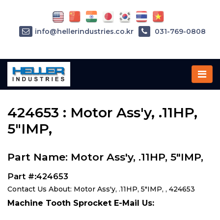
info@hellerindustries.co.kr
031-769-0808
Home
»
Parts
»
424653
424653 : Motor Ass'y, .11HP,
5"IMP,
Part Name: Motor Ass'y, .11HP, 5"IMP,
Part #:424653
Contact Us About: Motor Ass'y, .11HP, 5"IMP, , 424653
Machine Tooth Sprocket E-Mail Us: