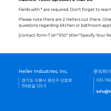
Fields with * are required. Don't forget to lea
Please note there are 2 Hellers out there. One
questions regarding kitchen or bathroom appl
[contact-form-7 id="930" title="Specify Your 
Heller Industries, Inc.
문의하
경기도 수원시 권선구 산업로
031-76
156번길 125-5
info@he