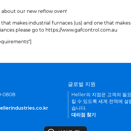
rn about our new reflow oven!
 that makes industrial furnaces (us) and one that makes 
iances please go to https://www.gafcontrol.com.au
Requirements"]
기
글로벌 지원
9-0808
Heller의 지점은 고객의 필
킬 수 있도록 세계 전역에 설
llerindustries.co.kr
습니다.
대리점 찾기