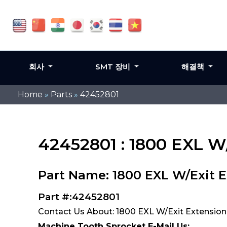
회사
SMT 장비
해결책
Home
»
Parts
»
42452801
42452801 : 1800 EXL W
Part Name: 1800 EXL W/Exit 
Part #:42452801
Contact Us About: 1800 EXL W/Exit Extensio
Machine Tooth Sprocket E-Mail Us: