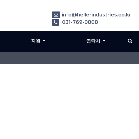
info@hellerindustries.co.kr
031-769-0808
지원
연락처