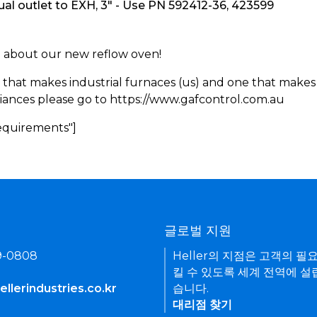
al outlet to EXH, 3" - Use PN 592412-36, 423599
rn about our new reflow oven!
 that makes industrial furnaces (us) and one that makes 
iances please go to https://www.gafcontrol.com.au
Requirements"]
기
글로벌 지원
9-0808
Heller의 지점은 고객의 필
킬 수 있도록 세계 전역에 설
llerindustries.co.kr
습니다.
대리점 찾기