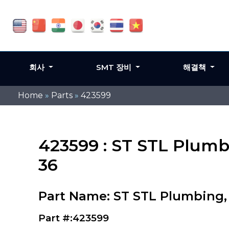
회사
SMT 장비
해결책
Home
»
Parts
»
423599
423599 : ST STL Plumbi
36
Part Name: ST STL Plumbing, M
Part #:423599