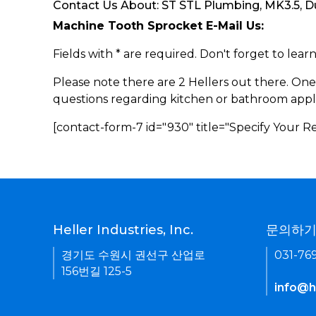
Contact Us About: ST STL Plumbing, MK3.5, Du
Machine Tooth Sprocket E-Mail Us:
Fields with * are required. Don't forget to lea
Please note there are 2 Hellers out there. One
questions regarding kitchen or bathroom appl
[contact-form-7 id="930" title="Specify Your 
Heller Industries, Inc.
문의하
경기도 수원시 권선구 산업로
031-76
156번길 125-5
info@he