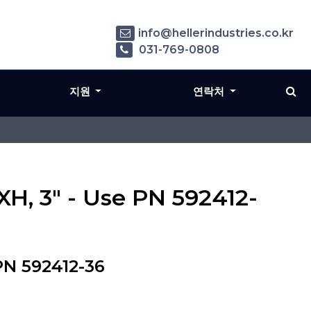
info@hellerindustries.co.kr
031-769-0808
지원
연락처
XH, 3" - Use PN 592412-
PN 592412-36