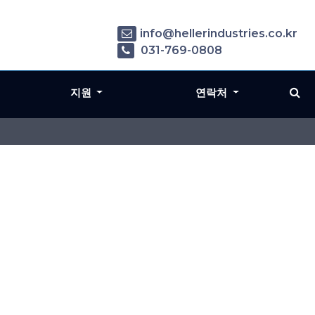
info@hellerindustries.co.kr
031-769-0808
지원
연락처