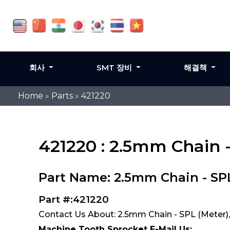
회사
SMT 장비
해결책
Home
»
Parts
»
421220
421220 : 2.5mm Chain 
Part Name: 2.5mm Chain - SPL
Part #:421220
Contact Us About: 2.5mm Chain - SPL (Meter)
Machine Tooth Sprocket E-Mail Us: