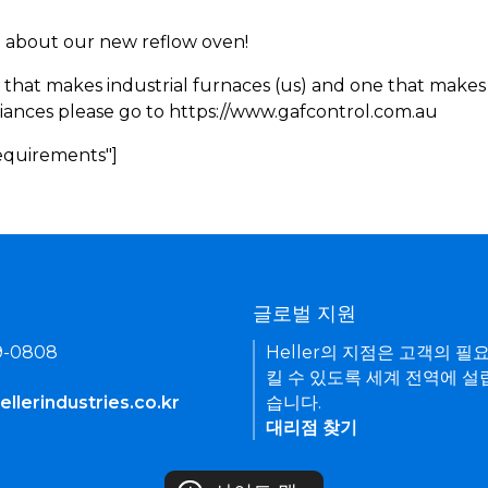
rn about our new reflow oven!
 that makes industrial furnaces (us) and one that makes 
iances please go to https://www.gafcontrol.com.au
Requirements"]
기
글로벌 지원
9-0808
Heller의 지점은 고객의 필
킬 수 있도록 세계 전역에 설
llerindustries.co.kr
습니다.
대리점 찾기