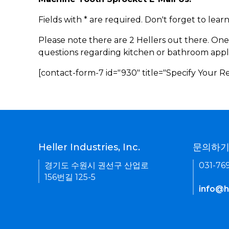
Fields with * are required. Don't forget to lea
Please note there are 2 Hellers out there. One
questions regarding kitchen or bathroom appl
[contact-form-7 id="930" title="Specify Your 
Heller Industries, Inc.
문의하
경기도 수원시 권선구 산업로
031-76
156번길 125-5
info@he