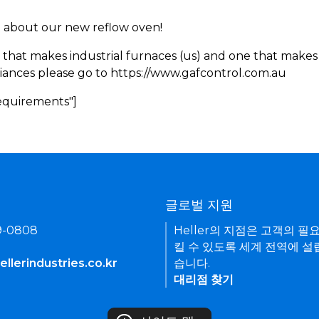
rn about our new reflow oven!
 that makes industrial furnaces (us) and one that makes 
iances please go to https://www.gafcontrol.com.au
Requirements"]
기
글로벌 지원
9-0808
Heller의 지점은 고객의 필
킬 수 있도록 세계 전역에 설
llerindustries.co.kr
습니다.
대리점 찾기