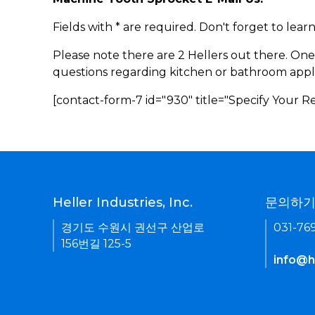
Fields with * are required. Don't forget to lea
Please note there are 2 Hellers out there. One
questions regarding kitchen or bathroom appl
[contact-form-7 id="930" title="Specify Your 
Heller Industries, Inc.
문의하
경기도 수원시 권선구 산업로
031-76
156번길 125-5
info@he