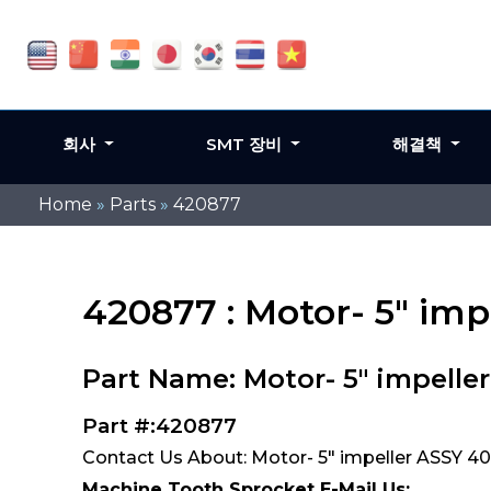
회사
SMT 장비
해결책
Home
»
Parts
»
420877
420877 : Motor- 5" imp
Part Name: Motor- 5" impeller
Part #:420877
Contact Us About: Motor- 5" impeller ASSY 40
Machine Tooth Sprocket E-Mail Us: