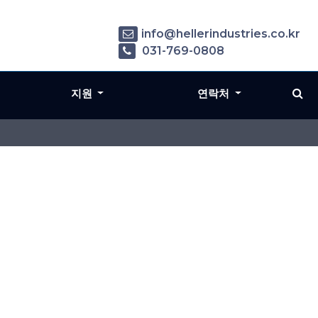
info@hellerindustries.co.kr
031-769-0808
지원
연락처