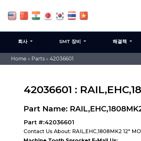
회사
SMT 장비
해결책
Home
»
Parts
»
42036601
42036601 : RAIL,EHC,
Part Name: RAIL,EHC,1808MK
Part #:42036601
Contact Us About: RAIL,EHC,1808MK2 12" MO
Machine Tooth Sprocket E-Mail Us: