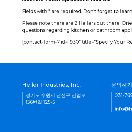
Fields with * are required. Don't forget to lea
Please note there are 2 Hellers out there. One
questions regarding kitchen or bathroom appl
[contact-form-7 id="930" title="Specify Your 
Heller Industries, Inc.
문의하
경기도 수원시 권선구 산업로
031-76
156번길 125-5
info@he