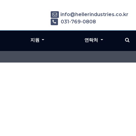
info@hellerindustries.co.kr
031-769-0808
지원
연락처