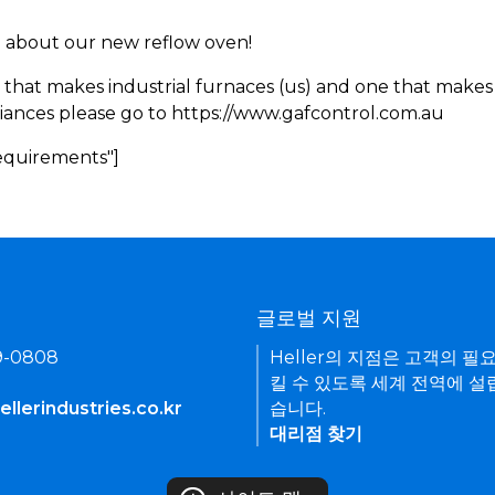
rn about our new reflow oven!
 that makes industrial furnaces (us) and one that makes 
iances please go to https://www.gafcontrol.com.au
Requirements"]
기
글로벌 지원
9-0808
Heller의 지점은 고객의 필
킬 수 있도록 세계 전역에 설
llerindustries.co.kr
습니다.
대리점 찾기