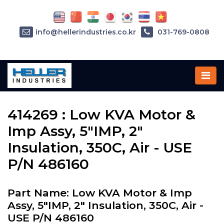
info@hellerindustries.co.kr
031-769-0808
Home
»
Parts
»
414269
414269 : Low KVA Motor &
Imp Assy, 5"IMP, 2"
Insulation, 350C, Air - USE
P/N 486160
Part Name: Low KVA Motor & Imp
Assy, 5"IMP, 2" Insulation, 350C, Air -
USE P/N 486160