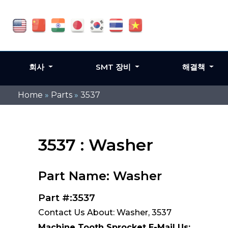
회사
SMT 장비
해결책
Home
»
Parts
»
3537
3537 : Washer
Part Name: Washer
Part #:3537
Contact Us About: Washer, 3537
Machine Tooth Sprocket E-Mail Us: