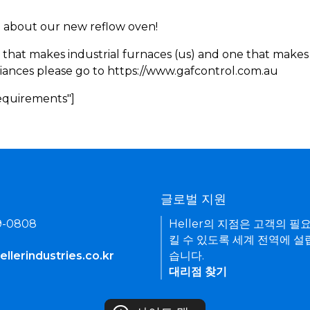
rn about our new reflow oven!
 that makes industrial furnaces (us) and one that makes 
iances please go to https://www.gafcontrol.com.au
Requirements"]
기
글로벌 지원
9-0808
Heller의 지점은 고객의 필
킬 수 있도록 세계 전역에 설
llerindustries.co.kr
습니다.
대리점 찾기