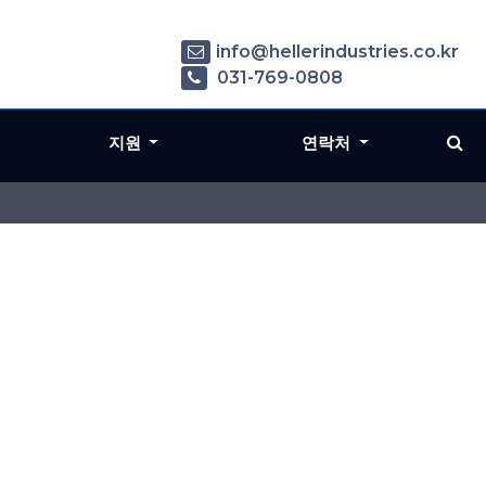
info@hellerindustries.co.kr
031-769-0808
지원
연락처