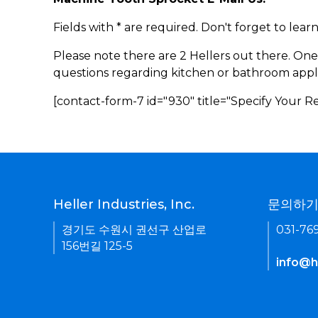
Fields with * are required. Don't forget to lea
Please note there are 2 Hellers out there. One
questions regarding kitchen or bathroom appl
[contact-form-7 id="930" title="Specify Your 
Heller Industries, Inc.
문의하
경기도 수원시 권선구 산업로
031-76
156번길 125-5
info@he