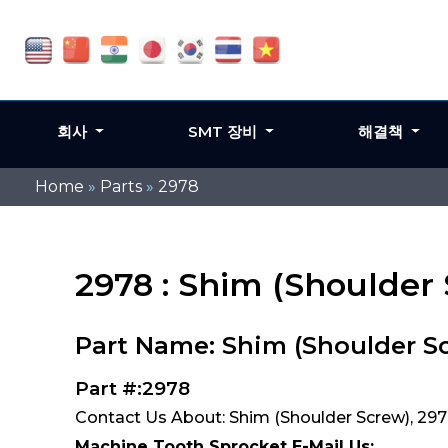
회사
SMT 장비
해결책
Home
»
Parts
»
2978
2978 : Shim (Shoulder
Part Name: Shim (Shoulder S
Part #:2978
Contact Us About: Shim (Shoulder Screw), 29
Machine Tooth Sprocket E-Mail Us: