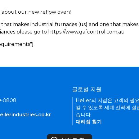
rn about our new reflow oven!
 that makes industrial furnaces (us) and one that makes 
iances please go to https://www.gafcontrol.com.au
Requirements"]
기
글로벌 지원
9-0808
Heller의 지점은 고객의 필
킬 수 있도록 세계 전역에 설
llerindustries.co.kr
습니다.
대리점 찾기