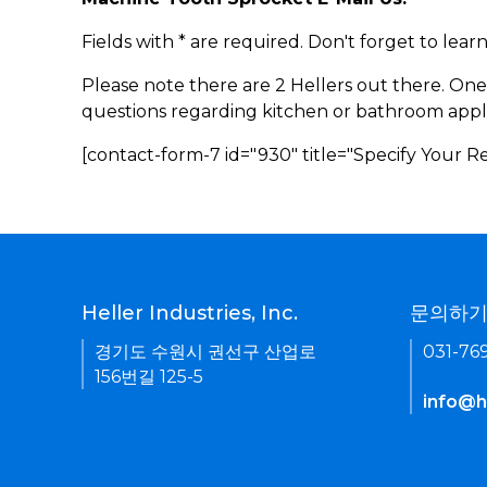
Fields with * are required. Don't forget to lea
Please note there are 2 Hellers out there. One
questions regarding kitchen or bathroom appl
[contact-form-7 id="930" title="Specify Your 
Heller Industries, Inc.
문의하
경기도 수원시 권선구 산업로
031-76
156번길 125-5
info@he