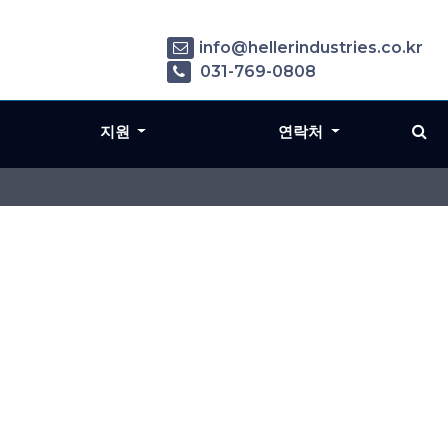
info@hellerindustries.co.kr
031-769-0808
지원
연락처