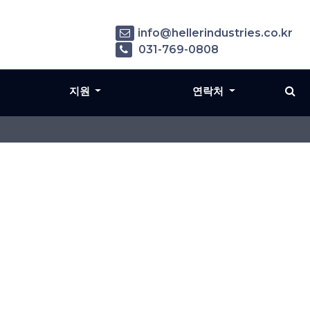
info@hellerindustries.co.kr
031-769-0808
지원
연락처