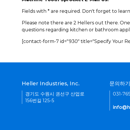
Fields with * are required. Don't forget to lea
Please note there are 2 Hellers out there. One
questions regarding kitchen or bathroom appl
[contact-form-7 id="930" title="Specify Your 
Heller Industries, Inc.
문의하
경기도 수원시 권선구 산업로
031-76
156번길 125-5
info@he