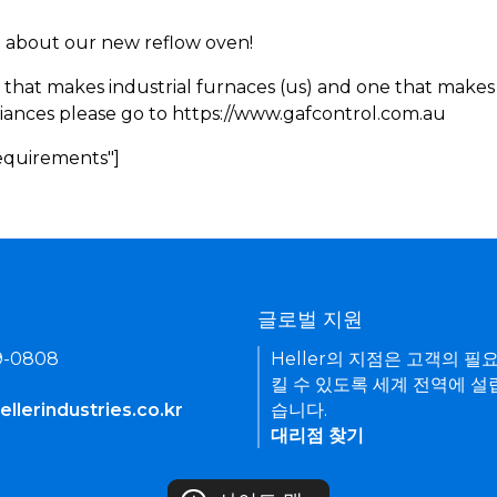
rn about our new reflow oven!
 that makes industrial furnaces (us) and one that makes 
iances please go to https://www.gafcontrol.com.au
Requirements"]
기
글로벌 지원
9-0808
Heller의 지점은 고객의 필
킬 수 있도록 세계 전역에 설
llerindustries.co.kr
습니다.
대리점 찾기