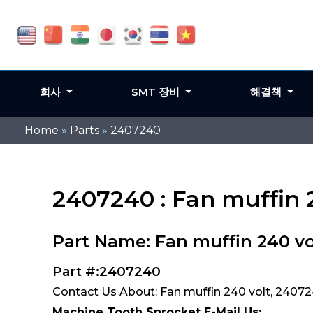
회사
SMT 장비
해결책
Home
»
Parts
»
2407240
2407240 : Fan muffin 
Part Name: Fan muffin 240 vo
Part #:2407240
Contact Us About: Fan muffin 240 volt, 2407
Machine Tooth Sprocket E-Mail Us: