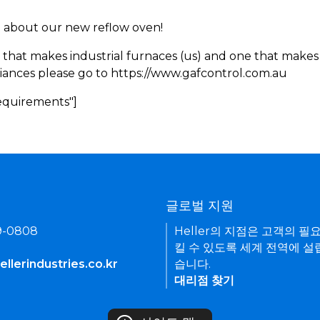
rn about our new reflow oven!
 that makes industrial furnaces (us) and one that makes 
iances please go to https://www.gafcontrol.com.au
Requirements"]
기
글로벌 지원
9-0808
Heller의 지점은 고객의 필
킬 수 있도록 세계 전역에 설
llerindustries.co.kr
습니다.
대리점 찾기