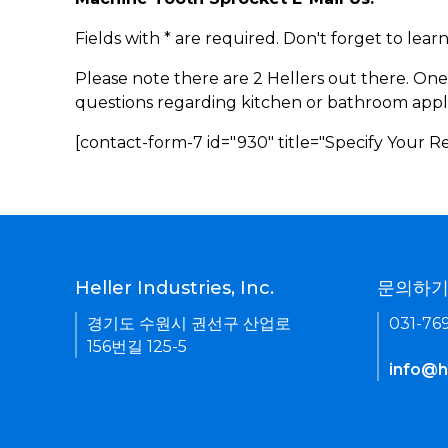
Fields with * are required. Don't forget to lea
Please note there are 2 Hellers out there. One
questions regarding kitchen or bathroom appl
[contact-form-7 id="930" title="Specify Your 
Heller Industries, Inc.
문의하
경기도 수원시 권선구 산업로
031-76
156번길 125-5
info@he