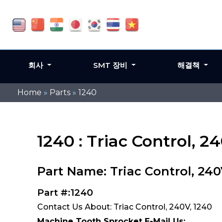
회사
SMT 장비
해결책
Home
»
Parts
»
1240
1240 : Triac Control, 2
Part Name: Triac Control, 24
Part #:1240
Contact Us About: Triac Control, 240V, 1240
Machine Tooth Sprocket E-Mail Us: