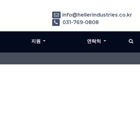
info@hellerindustries.co.kr
031-769-0808
지원
연락처