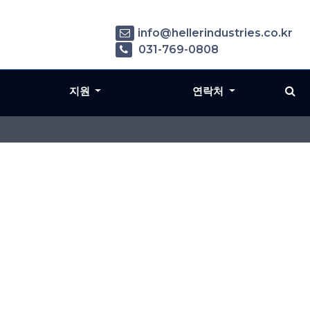
info@hellerindustries.co.kr
031-769-0808
지원
연락처