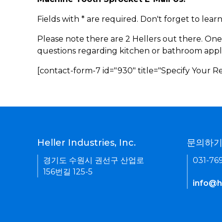
Fields with * are required. Don't forget to lea
Please note there are 2 Hellers out there. One
questions regarding kitchen or bathroom appl
[contact-form-7 id="930" title="Specify Your 
Heller Industries, Inc.
문의하
경기도 수원시 권선구 산업로
031-76
156번길 125-5
info@he