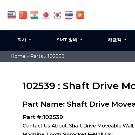
회사
SMT 장비
해결책
Home
»
Parts
»
102539
102539 : Shaft Drive M
Part Name: Shaft Drive Movea
Part #:102539
Contact Us About: Shaft Drive Moveable Wall,
Machine Tooth Sprocket E-Mail Us: