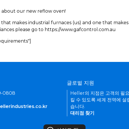
rn about our new reflow oven!
 that makes industrial furnaces (us) and one that makes 
iances please go to https://www.gafcontrol.com.au
Requirements"]
기
글로벌 지원
9-0808
Heller의 지점은 고객의 필
킬 수 있도록 세계 전역에 설
llerindustries.co.kr
습니다.
대리점 찾기