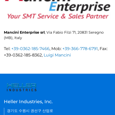
Mancini Enterprise srl
, Via Fabio Filzi 71, 20831 Seregno
(MB), Italy
Tel:
+39-0362-185-7466
, Mob:
+39-366-778-6791
, Fax:
+39-0362-185-8362,
Luigi Mancini
Heller Industries, Inc.
경기도 수원시 권선구 산업로