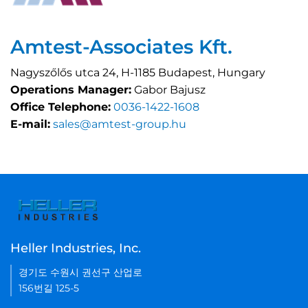
Amtest-Associates Kft.
Nagyszőlős utca 24, H-1185 Budapest, Hungary
Operations Manager:
Gabor Bajusz
Office Telephone:
0036-1422-1608
E-mail:
sales@amtest-group.hu
Heller Industries, Inc.
경기도 수원시 권선구 산업로
156번길 125-5